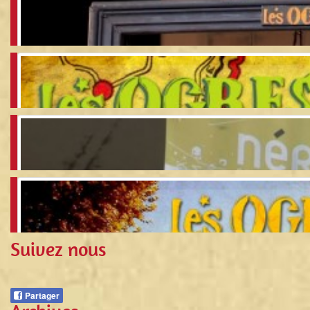
Le Chez Eux des Ogres
Blog Vidéo « Joyeux Bordel » – Etape 17
Le Montélimar des Ogres
Blog Vidéo « Joyeux Bordel » – Etape 16
Suivez nous
Le Nérac des Ogres
Partager