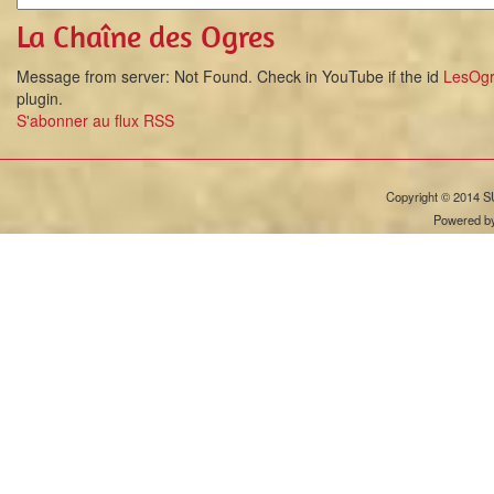
La Chaîne des Ogres
Message from server: Not Found. Check in YouTube if the id
LesOgre
plugin.
S'abonner au flux RSS
Copyright © 2014 S
Powered b