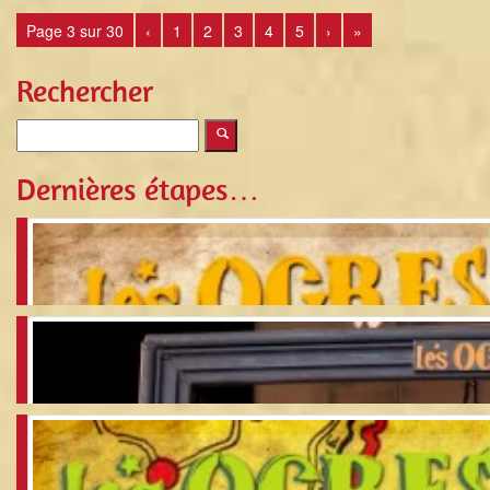
Page 3 sur 30
‹
1
2
3
4
5
›
»
Rechercher
Dernières étapes…
Le Chez Eux des Ogres
Blog Vidéo « Joyeux Bordel » – Etape 17