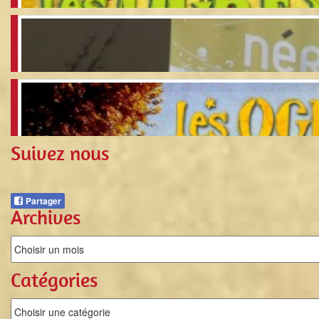
Le Montélimar des Ogres
Blog Vidéo « Joyeux Bordel » – Etape 16
Suivez nous
Le Nérac des Ogres
Partager
Archives
Catégories